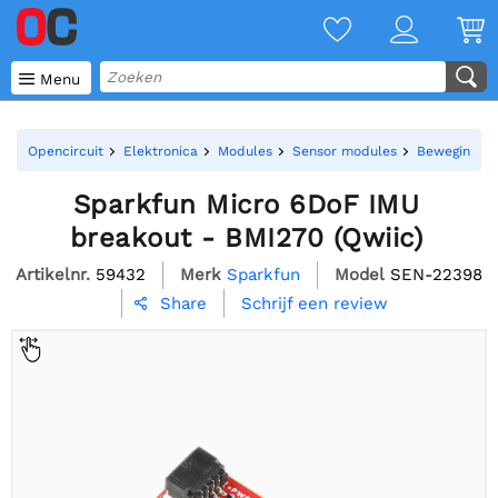

Menu
Opencircuit
Elektronica
Modules
Sensor modules
Bewegings s
Sparkfun Micro 6DoF IMU
breakout - BMI270 (Qwiic)
Artikelnr.
59432
Merk
Sparkfun
Model
SEN-22398
Schrijf een review
Share
