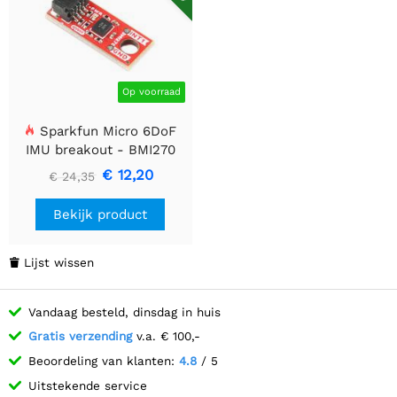
Op voorraad
Sparkfun Micro 6DoF
IMU breakout - BMI270
(Qwiic)
€ 12,20
€ 24,35
Bekijk product
Lijst wissen

Vandaag besteld, dinsdag in huis
Gratis verzending
v.a. € 100,-
Beoordeling van klanten:
4.8
/ 5
Uitstekende service