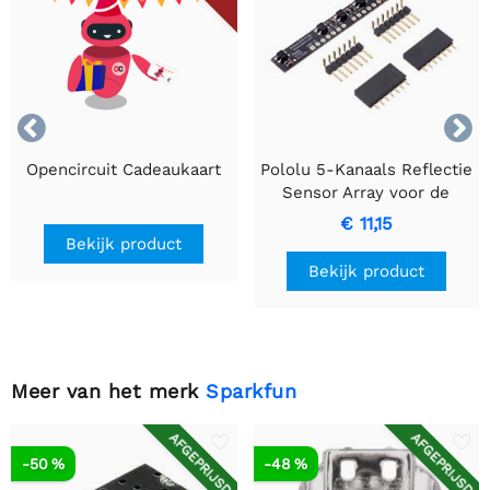


Opencircuit Cadeaukaart
Pololu 5-Kanaals Reflectie
Sensor Array voor de
Balboa 32U4
€ 11,15
Balancerende Robot
Bekijk product
Bekijk product
Meer van het merk
Sparkfun
AFGEPRIJSD
AFGEPRIJSD
-50 %
-48 %