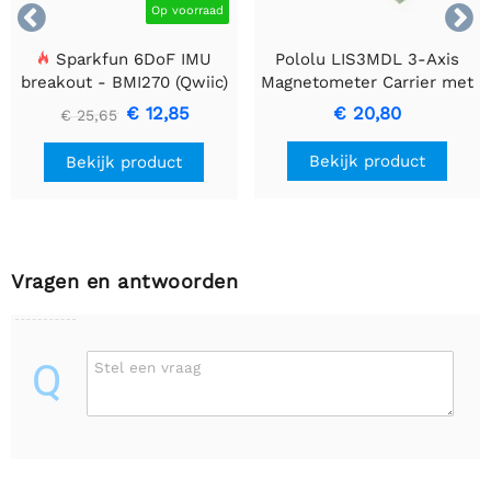


Op voorraad
Sparkfun 6DoF IMU
Pololu LIS3MDL 3-Axis
breakout - BMI270 (Qwiic)
Magnetometer Carrier met
spannings converter
€ 12,85
€ 20,80
€ 25,65
Bekijk product
Bekijk product
Vragen en antwoorden
Q
Stel een vraag