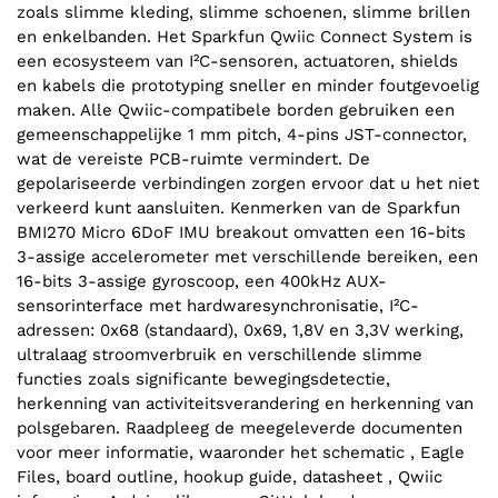
zoals slimme kleding, slimme schoenen, slimme brillen
en enkelbanden. Het Sparkfun Qwiic Connect System is
een ecosysteem van I²C-sensoren, actuatoren, shields
en kabels die prototyping sneller en minder foutgevoelig
maken. Alle Qwiic-compatibele borden gebruiken een
gemeenschappelijke 1 mm pitch, 4-pins JST-connector,
wat de vereiste PCB-ruimte vermindert. De
gepolariseerde verbindingen zorgen ervoor dat u het niet
verkeerd kunt aansluiten. Kenmerken van de Sparkfun
BMI270 Micro 6DoF IMU breakout omvatten een 16-bits
3-assige accelerometer met verschillende bereiken, een
16-bits 3-assige gyroscoop, een 400kHz AUX-
sensorinterface met hardwaresynchronisatie, I²C-
adressen: 0x68 (standaard), 0x69, 1,8V en 3,3V werking,
ultralaag stroomverbruik en verschillende slimme
functies zoals significante bewegingsdetectie,
herkenning van activiteitsverandering en herkenning van
polsgebaren. Raadpleeg de meegeleverde documenten
voor meer informatie, waaronder het schematic , Eagle
Files, board outline, hookup guide, datasheet , Qwiic