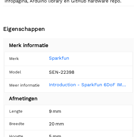
infopagina, Arduino library en GitHub hardware repo.
Eigenschappen
Merk informatie
Sparkfun
Merk
SEN-22398
Model
Introduction - SparkFun 6DoF IMU Breakout - BMI270 (Qwiic) Hookup Guide
Meer informatie
Afmetingen
9 mm
Lengte
20 mm
Breedte
5 mm
Hoogte