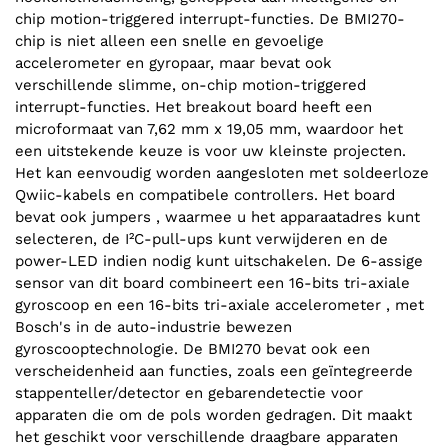
chip motion-triggered interrupt-functies. De BMI270-
chip is niet alleen een snelle en gevoelige
accelerometer en gyropaar, maar bevat ook
verschillende slimme, on-chip motion-triggered
interrupt-functies. Het breakout board heeft een
microformaat van 7,62 mm x 19,05 mm, waardoor het
een uitstekende keuze is voor uw kleinste projecten.
Het kan eenvoudig worden aangesloten met soldeerloze
Qwiic-kabels en compatibele controllers. Het board
bevat ook jumpers , waarmee u het apparaatadres kunt
selecteren, de I²C-pull-ups kunt verwijderen en de
power-LED indien nodig kunt uitschakelen. De 6-assige
sensor van dit board combineert een 16-bits tri-axiale
gyroscoop en een 16-bits tri-axiale accelerometer , met
Bosch's in de auto-industrie bewezen
gyroscooptechnologie. De BMI270 bevat ook een
verscheidenheid aan functies, zoals een geïntegreerde
stappenteller/detector en gebarendetectie voor
apparaten die om de pols worden gedragen. Dit maakt
het geschikt voor verschillende draagbare apparaten