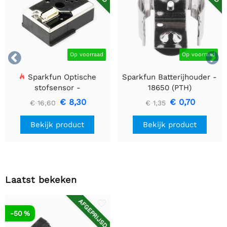


Op voorraad
Op voorraad
Sparkfun Optische
Sparkfun Batterijhouder -
stofsensor -
18650 (PTH)
GP2Y1010AU0F
€ 8,30
€ 0,70
€ 16,60
€ 1,35
Bekijk product
Bekijk product
Laatst bekeken
AFGEPRIJSD
-50 %