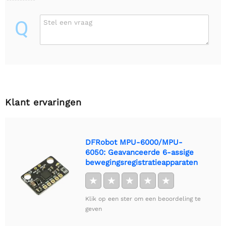
Q
Stel een vraag
Klant ervaringen
DFRobot MPU-6000/MPU-
6050: Geavanceerde 6-assige
bewegingsregistratieapparaten
★
★
★
★
★
Klik op een ster om een beoordeling te
geven