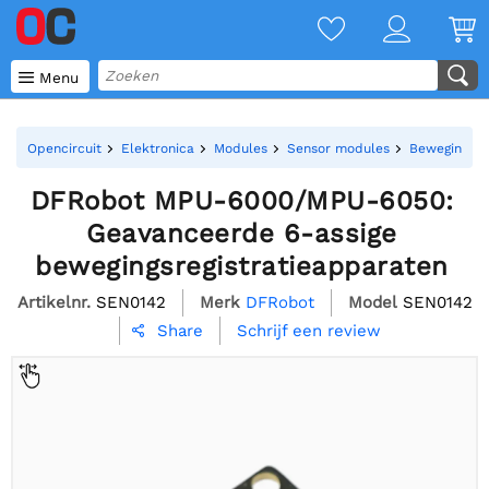

Menu
Opencircuit
Elektronica
Modules
Sensor modules
Bewegings s
DFRobot MPU-6000/MPU-6050:
Geavanceerde 6-assige
bewegingsregistratieapparaten
Artikelnr.
SEN0142
Merk
DFRobot
Model
SEN0142
Schrijf een review
Share
