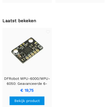
Laatst bekeken
DFRobot MPU-6000/MPU-
6050: Geavanceerde 6-
assige
€ 19,75
bewegingsregistratieapparaten
Bekijk product