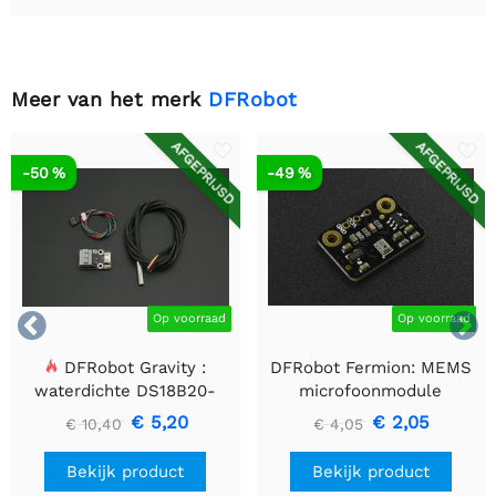
Meer van het merk
DFRobot
AFGEPRIJSD
AFGEPRIJSD
-50 %
-49 %


Op voorraad
Op voorraad
DFRobot Gravity :
DFRobot Fermion: MEMS
waterdichte DS18B20-
microfoonmodule
sensorset
€ 5,20
€ 2,05
€ 10,40
€ 4,05
Bekijk product
Bekijk product