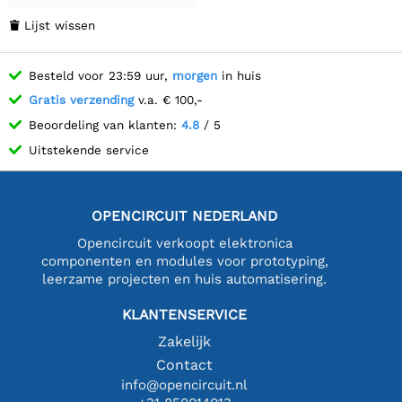
Lijst wissen

Besteld voor 23:59 uur,
morgen
in huis
Gratis verzending
v.a. € 100,-
Beoordeling van klanten:
4.8
/ 5
Uitstekende service
OPENCIRCUIT NEDERLAND
Opencircuit verkoopt elektronica
componenten en modules voor prototyping,
leerzame projecten en huis automatisering.
KLANTENSERVICE
Zakelijk
Contact
info@opencircuit.nl