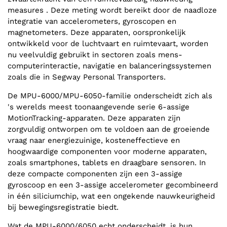
measures . Deze meting wordt bereikt door de naadloze
integratie van accelerometers, gyroscopen en
magnetometers. Deze apparaten, oorspronkelijk
ontwikkeld voor de luchtvaart en ruimtevaart, worden
nu veelvuldig gebruikt in sectoren zoals mens-
computerinteractie, navigatie en balanceringssystemen
zoals die in Segway Personal Transporters.
De MPU-6000/MPU-6050-familie onderscheidt zich als
's werelds meest toonaangevende serie 6-assige
MotionTracking-apparaten. Deze apparaten zijn
zorgvuldig ontworpen om te voldoen aan de groeiende
vraag naar energiezuinige, kosteneffectieve en
hoogwaardige componenten voor moderne apparaten,
zoals smartphones, tablets en draagbare sensoren. In
deze compacte componenten zijn een 3-assige
gyroscoop en een 3-assige accelerometer gecombineerd
in één siliciumchip, wat een ongekende nauwkeurigheid
bij bewegingsregistratie biedt.
Wat de MPU-6000/6050 echt onderscheidt, is hun