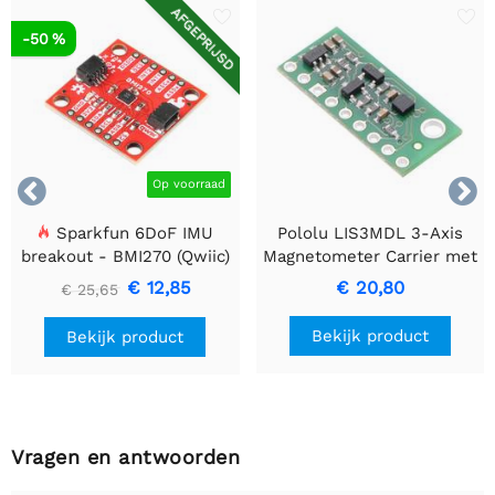
AFGEPRIJSD
-50 %


Op voorraad
Sparkfun 6DoF IMU
Pololu LIS3MDL 3-Axis
breakout - BMI270 (Qwiic)
Magnetometer Carrier met
spannings converter
€ 12,85
€ 20,80
€ 25,65
Bekijk product
Bekijk product
Vragen en antwoorden